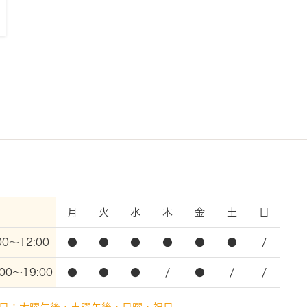
月
火
水
木
金
土
日
00～12:00
●
●
●
●
●
●
/
:00〜19:00
●
●
●
/
●
/
/