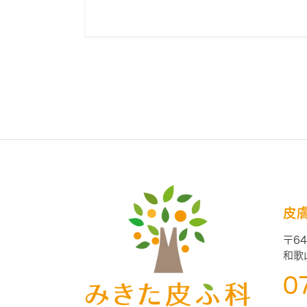
皮
〒64
和歌
0