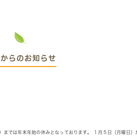
院からのお知らせ
）
までは年末年始の休みとなっております。
１
月５
日
（月曜日）